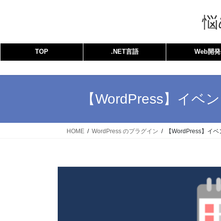
コ
ナ
ン
ビ
悩
テ
ゲ
ン
ー
TOP
.NET言語
Web開発
ツ
シ
へ
ョ
ス
ン
キ
に
【WordPress】イベ
ッ
移
プ
動
HOME
WordPress のプラグイン
【WordPress】イ