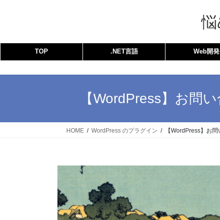
コ
ナ
ン
ビ
悩
テ
ゲ
ン
ー
TOP
.NET言語
Web開発
ツ
シ
へ
ョ
ス
ン
キ
に
【WordPress】お問
ッ
移
プ
動
HOME
WordPress のプラグイン
【WordPress】お