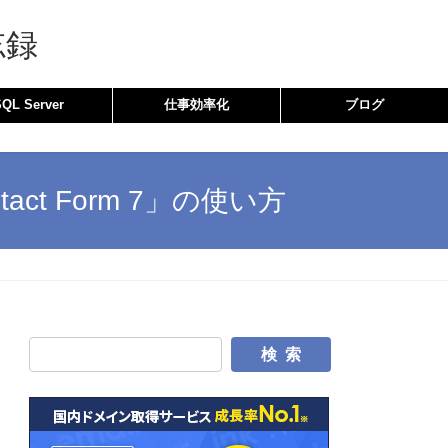
忘録
SQL Server
仕事効率化
ブログ
ct Form 7」の使い方