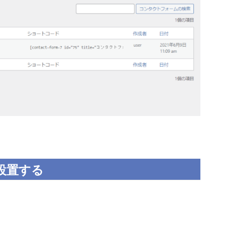
設置する
。