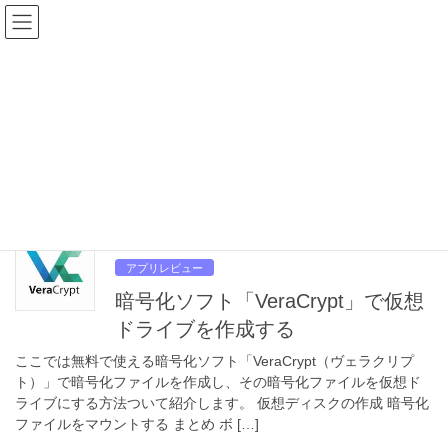
コ
ナ
悩めるシステムエンジニアの備
ン
ビ
忘録
テ
ゲ
ン
ー
ツ
シ
VeraCrypt
へ
ョ
ス
ン
キ
に
HOME
VeraCrypt
ッ
移
プ
動
2024年1月3日
アプリレビュー
暗号化ソフト「VeraCrypt」で仮想
ドライブを作成する
ここでは無料で使える暗号化ソフト「VeraCrypt（ヴェラクリプ
ト）」で暗号化ファイルを作成し、その暗号化ファイルを仮想ド
ライブにする方法ついて紹介します。 仮想ディスクの作成 暗号化
ファイルをマウントする まとめ ボ […]