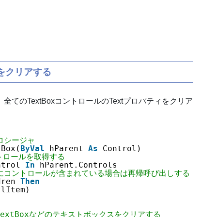
をクリアする
め、全てのTextBoxコントロールのTextプロパティをクリア
ロシージャ
tBox(
ByVal
hParent 
As
Control)
ントロールを取得する
ntrol 
In
hParent.Controls
ルにコントロールが含まれている場合は再帰呼び出しする
dren 
Then
tlItem)
chTextBoxなどのテキストボックスをクリアする