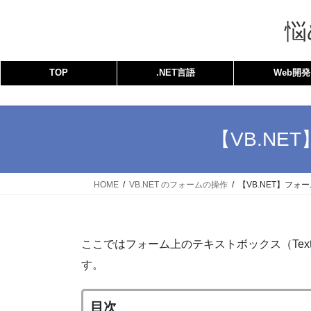
コ
ナ
ン
ビ
悩
テ
ゲ
ン
ー
TOP
.NET言語
Web開発
ツ
シ
へ
ョ
ス
ン
キ
に
【VB.N
ッ
移
プ
動
HOME
VB.NET のフォームの操作
【VB.NET】フ
ここではフォーム上のテキストボックス（Tex
す。
目次