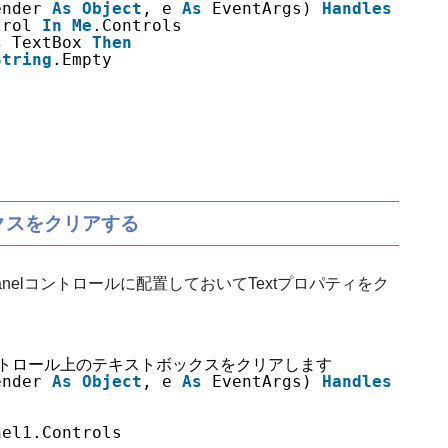
ender 
As
Object
, e 
As
EventArgs) 
Handles
Butt
trol 
In
Me
.Controls
s
TextBox 
Then
String
.Empty
クスをクリアする
anelコントロールに配置しておいてTextプロパティをク
ントロール上のテキストボックスをクリアします
ender 
As
Object
, e 
As
EventArgs) 
Handles
Butt
nel1.Controls