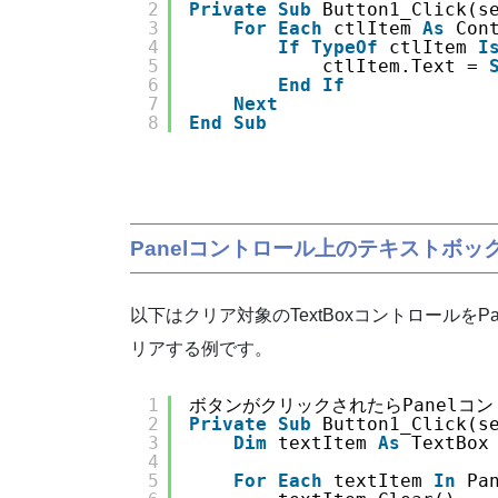
2
Private
Sub
Button1_Click(s
3
For
Each
ctlItem 
As
Con
4
If
TypeOf
ctlItem 
I
5
ctlItem.Text = 
6
End
If
7
Next
8
End
Sub
Panelコントロール上の
テキストボッ
以下はクリア対象のTextBoxコントロールをP
リアする例です。
1
ボタンがクリックされたらPanelコ
2
Private
Sub
Button1_Click(s
3
Dim
textItem 
As
TextBox
4
5
For
Each
textItem 
In
Pa