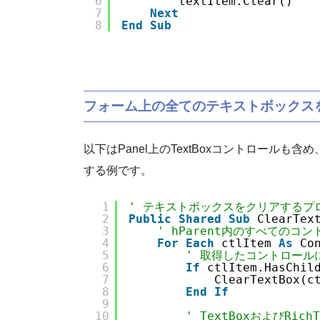
6
textItem.Clear()
7
Next
8
End
Sub
フォーム上の全ての
テキストボックス
以下はPanel上のTextBoxコントロールも含
する例です。
1
' テキストボックスをクリアするプ
2
Public
Shared
Sub
ClearTex
3
' hParent内のすべてのコ
4
For
Each
ctlItem 
As
Co
5
' 取得したコントロー
6
If
ctlItem.HasChil
7
ClearTextBox(c
8
End
If
9
10
' TextBoxおよびRi