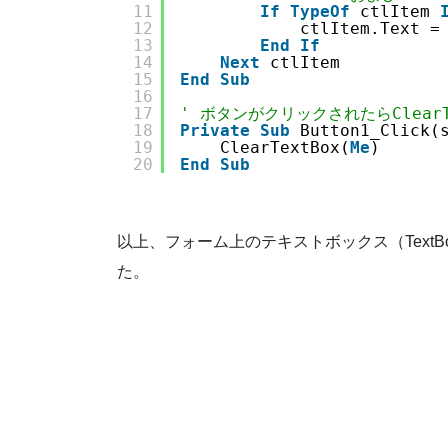
11
If
TypeOf
ctlItem 
12
ctlItem.Text =
13
End
If
14
Next
ctlItem
15
End
Sub
16
17
' ボタンがクリックされたらClear
18
Private
Sub
Button1_Click(
19
ClearTextBox(
Me
)
20
End
Sub
以上、フォーム上のテキストボックス（Text
た。