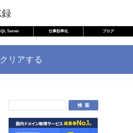
忘録
SQL Server
仕事効率化
ブログ
をクリアする