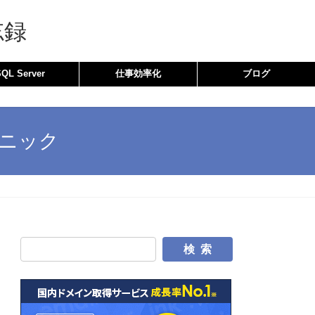
忘録
SQL Server
仕事効率化
ブログ
クニック