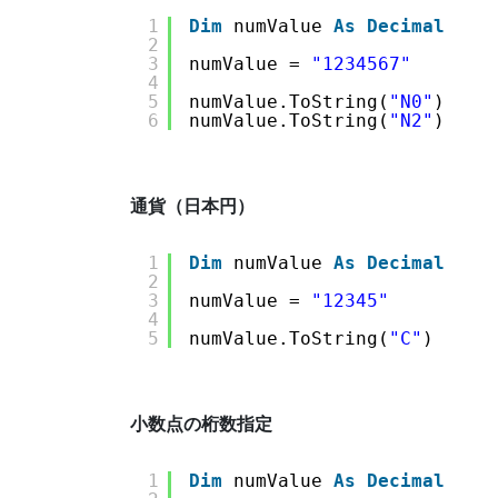
1
Dim
numValue 
As
Decimal
2
3
numValue = 
"1234567"
4
5
numValue.ToString(
"N0"
)    
6
numValue.ToString(
"N2"
)    
通貨（日本円）
1
Dim
numValue 
As
Decimal
2
3
numValue = 
"12345"
4
5
numValue.ToString(
"C"
)     
小数点の桁数指定
1
Dim
numValue 
As
Decimal