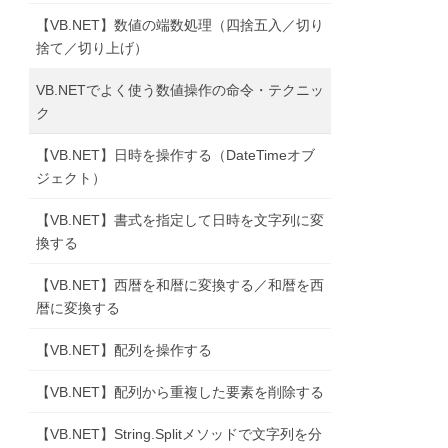
【VB.NET】数値の端数処理（四捨五入／切り
捨て／切り上げ）
VB.NETでよく使う数値操作の命令・テクニッ
ク
【VB.NET】日時を操作する（DateTimeオブ
ジェクト）
【VB.NET】書式を指定して日時を文字列に変
換する
【VB.NET】西暦を和暦に変換する／和暦を西
暦に変換する
）
【VB.NET】配列を操作する
【VB.NET】配列から重複した要素を削除する
【VB.NET】String.Splitメソッドで文字列を分