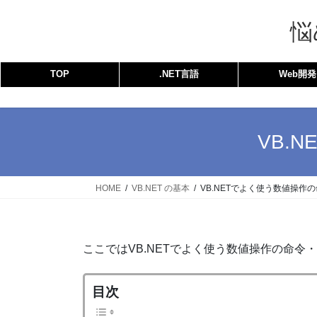
コ
ナ
ン
ビ
悩
テ
ゲ
ン
ー
TOP
.NET言語
Web開発
ツ
シ
へ
ョ
ス
ン
キ
に
VB.
ッ
移
プ
動
HOME
VB.NET の基本
VB.NETでよく使う数値操作
ここではVB.NETでよく使う数値操作の命令
目次