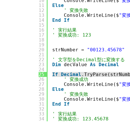
10
Console.WriteLine($
"変換
11
Else
12
' 変換失敗
13
Console.WriteLine($
"変
14
End
If
15
16
' 実行結果
17
' 変換成功: 123
18
19
20
strNumber = 
"00123.45678"
21
22
' 文字型をDecimal型に変換する
23
Dim
decValue 
As
Decimal
24
25
If
Decimal
.TryParse(strNum
26
' 変換成功
27
Console.WriteLine($
"変換
28
Else
29
' 変換失敗
30
Console.WriteLine($
"変
31
End
If
32
33
' 実行結果
34
' 変換成功: 123.45678