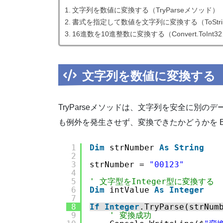
文字列を数値に変換する（TryParseメソッド）
書式を指定して数値を文字列に変換する（ToStri
16進数を10進整数に変換する（Convert.ToInt
文字列を数値に変換する（T
TryParseメソッドは、文字列を安全に別
も例外を発生させず、変換できたかどうかを Boole
1
Dim
strNumber 
As
String
2
3
strNumber = 
"00123"
4
5
' 文字型をInteger型に変換する
6
Dim
intValue 
As
Integer
7
8
If
Integer
.TryParse(strNum
9
' 変換成功