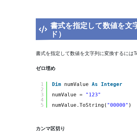
書式を指定して数値を文字列
ド）
書式を指定して数値を文字列に変換するにはToS
ゼロ埋め
1
Dim
numValue 
As
Integer
2
3
numValue = 
"123"
4
5
numValue.ToString(
"00000"
) 
カンマ区切り