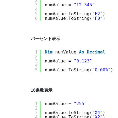
2
3
numValue = 
"12.345"
4
5
numValue.ToString(
"F2"
)    
6
numValue.ToString(
"F0"
)    
パーセント表示
1
Dim
numValue 
As
Decimal
2
3
numValue = 
"0.123"
4
5
numValue.ToString(
"0.00%"
) 
16進数表示
1
numValue = 
"255"
2
3
numValue.ToString(
"X4"
)    
4
numValue.ToString(
"X2"
)    