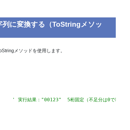
に変換する（ToStringメソッ
tringメソッドを使用します。
     
' 実行結果："00123"  5桁固定（不足分は0で埋める