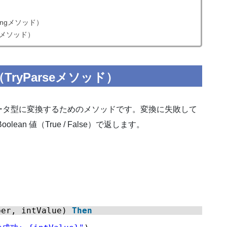
ngメソッド）
32メソッド）
ryParseメソッド）
のデータ型に変換するためのメソッドです。変換に失敗して
an 値（True / False）で返します。
ber, intValue) 
Then