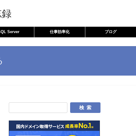
忘録
SQL Server
仕事効率化
ブログ
る