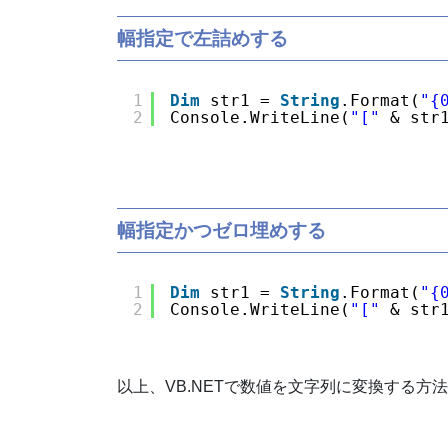
幅指定で左詰めする
1
Dim
str1 = 
String
.Format(
"{
2
Console.WriteLine(
"["
& str
幅指定かつ
ゼロ
埋めする
1
Dim
str1 = 
String
.Format(
"{
2
Console.WriteLine(
"["
& str
以上、VB.NETで数値を文字列に変換する方