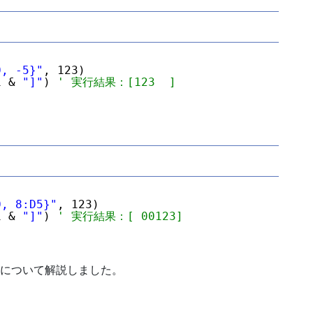
0, -5}"
, 123)
1 & 
"]"
) 
' 実行結果：[123  ]
0, 8:D5}"
, 123)
1 & 
"]"
) 
' 実行結果：[ 00123]
法について解説しました。