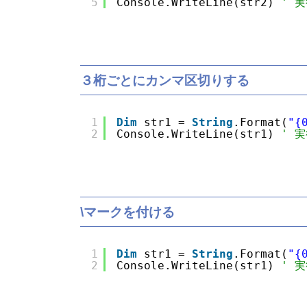
5
Console.WriteLine(str2) 
' 実
３桁ごとにカンマ区切りする
1
Dim
str1 = 
String
.Format(
"{
2
Console.WriteLine(str1) 
' 実
\マークを付ける
1
Dim
str1 = 
String
.Format(
"{
2
Console.WriteLine(str1) 
' 実