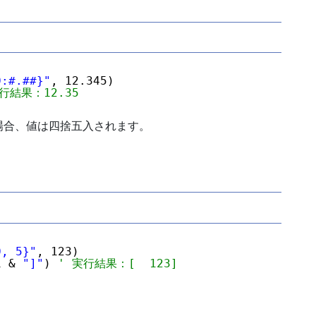
0:#.##}"
, 12.345)
行結果：12.35
場合、値は四捨五入されます。
0, 5}"
, 123)
1 & 
"]"
) 
' 実行結果：[  123]