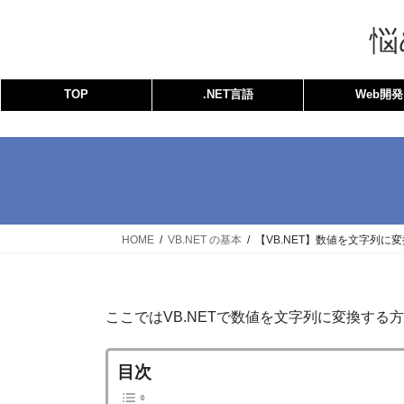
コ
ナ
ン
ビ
悩
テ
ゲ
ン
ー
TOP
.NET言語
Web開発
ツ
シ
へ
ョ
ス
ン
キ
に
ッ
移
プ
動
HOME
VB.NET の基本
【VB.NET】数値を文字列に
ここではVB.NETで数値を文字列に変換する
目次