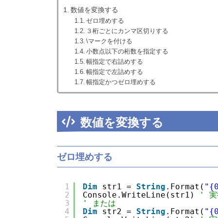
数値を変換する
ゼロ埋めする
３桁ごとにカンマ区切りする
\マークを付ける
小数点以下の桁数を指定する
幅指定で右詰めする
幅指定で左詰めする
幅指定かつゼロ埋めする
数値を変換する
ゼロ埋めする
1
Dim
str1 = 
String
.Format(
"{
2
Console.WriteLine(str1) 
' 実
3
' または
4
Dim
str2 = 
String
.Format(
"{