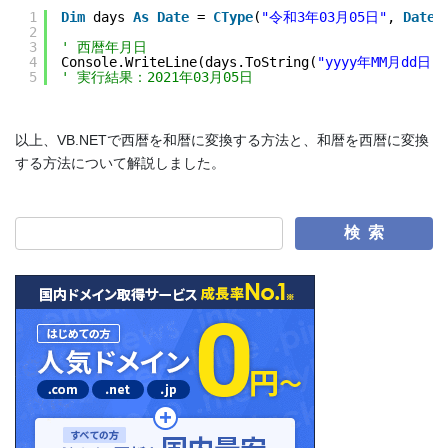
1
Dim
days 
As
Date
= 
CType
(
"令和3年03月05日"
, 
Date
)
2
3
' 西暦年月日
4
Console.WriteLine(days.ToString(
"yyyy年MM月dd日"
)
5
' 実行結果：2021年03月05日
以上、VB.NETで西暦を和暦に変換する方法と、和暦を西暦に変換
する方法について解説しました。