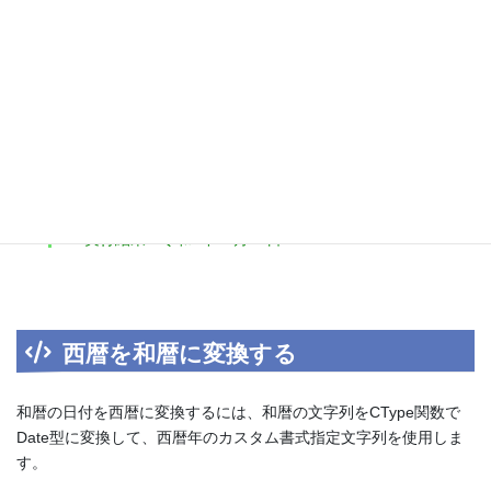
スを使う必要があります。
また、「g」というカスタム書式指定文字列で和暦の元号を表示で
きます。
1
Dim
days 
As
New
DateTime(2021, 3, 5, 8, 4, 6)
2
3
' カルチャを日本語（ja-JP）にする
4
Dim
ci 
As
New
System.Globalization.CultureInfo(
"
5
ci.DateTimeFormat.Calendar = 
New
System.Globaliz
6
7
' 和暦年月日
8
Console.WriteLine(days.ToString(
"gy年MM月dd日"
, c
9
' 実行結果：令和3年03月05日
西暦を和暦に変換する
和暦の日付を西暦に変換するには、和暦の文字列をCType関数で
Date型に変換して、西暦年のカスタム書式指定文字列を使用しま
す。