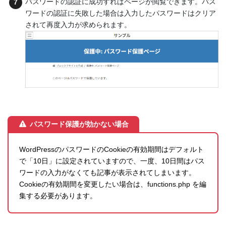
パスワードの認証に成功すればページが閲覧できます。パス
ワードの認証に失敗した場合は入力したパスワードはクリア
されて再度入力が求められます。
パスワード保護が効かない場合
WordPressのパスワードのCookieの有効期間はデフォルト
で「10日」に設定されていますので、一度、10日間はパス
ワードの入力がなくても記事が表示されてしまいます。
Cookieの有効期間を変更したい場合は、functions.php を編
集する必要があります。