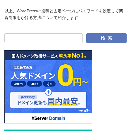
以上、WordPressの投稿と固定ページにパスワードを設定して閲
覧制限をかける方法について紹介します。