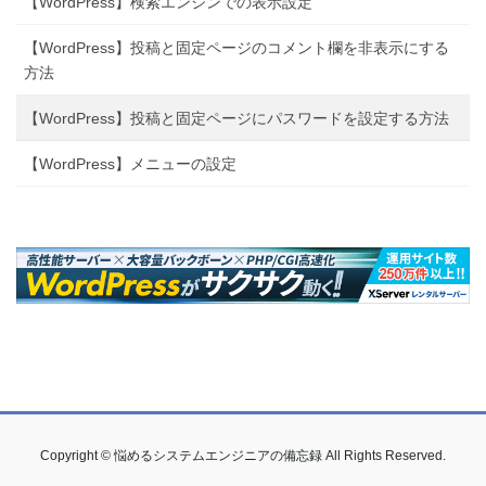
【WordPress】検索エンジンでの表示設定
【WordPress】投稿と固定ページのコメント欄を非表示にする
方法
【WordPress】投稿と固定ページにパスワードを設定する方法
【WordPress】メニューの設定
Copyright © 悩めるシステムエンジニアの備忘録 All Rights Reserved.