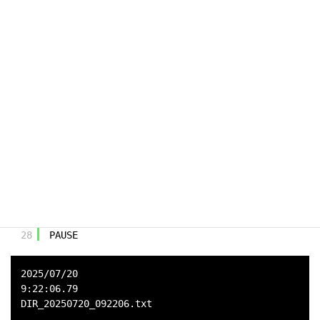
7
set MONTH=%date:~5,2%
8
set DAY=%date:~8,2%
9
10
rem 時刻の取得
11
echo %time%
12
13
rem ゼロ埋めする
14
set TIME2=%time: =0%
15
16
set HOUR=%TIME2:~0,2%
17
set MINUTE=%TIME2:~3,2%
18
set SECOND=%TIME2:~6,2%
19
20
rem ファイル名の編集（yyyyMMdd_HH:mm:ss.txt）
21
set FILENAME=DIR_%YEAR%%MONTH%%DAY%_%HOUR%%MINU
22
23
echo %FILENAME%
24
25
echo dir > %FILENAME%
26
dir > %FILENAME%
27
28
PAUSE
2025/07/20
9:22:06.79
DIR_20250720_092206.txt