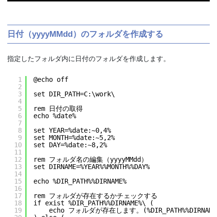
日付（yyyyMMdd）のフォルダを作成する
指定したフォルダ内に日付のフォルダを作成します。
1
@echo off
2
3
set DIR_PATH=C:\work\
4
5
rem 日付の取得
6
echo %date%
7
8
set YEAR=%date:~0,4%
9
set MONTH=%date:~5,2%
10
set DAY=%date:~8,2%
11
12
rem フォルダ名の編集（yyyyMMdd）
13
set DIRNAME=%YEAR%%MONTH%%DAY%
14
15
echo %DIR_PATH%%DIRNAME%
16
17
rem フォルダが存在するかチェックする
18
if exist %DIR_PATH%%DIRNAME%\ (
19
echo フォルダが存在します。(%DIR_PATH%%DIRNAME