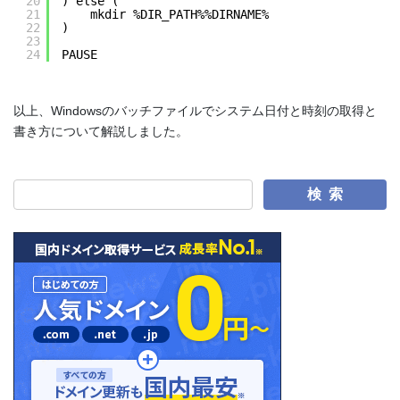
20
) else (
21
mkdir %DIR_PATH%%DIRNAME%
22
)
23
24
PAUSE
以上、Windowsのバッチファイルでシステム日付と時刻の取得と
書き方について解説しました。