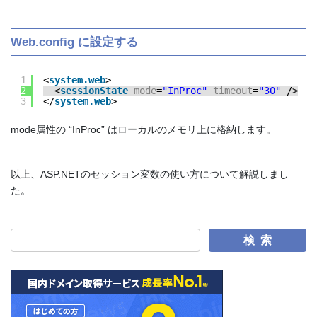
Web.config に設定する
1
<
system.web
>
2
<
sessionState
mode
=
"InProc"
timeout
=
"30"
/>
3
</
system.web
>
mode属性の “InProc” はローカルのメモリ上に格納します。
以上、ASP.NETのセッション変数の使い方について解説しまし
た。