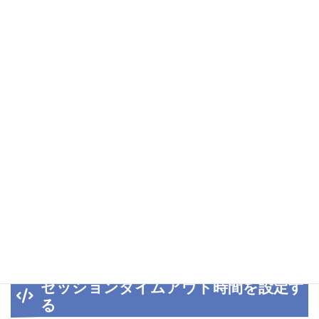
3
4
' すべてのセッション変数を削除する
5
Session.RemoveAll()
6
7
' セッションそのものを削除する
8
Session.Abandon()
C#
1
// セッション変数 "text" を削除する
2
Session.Remove(
"text"
);
3
4
// すべてのセッション変数を削除する
5
Session.RemoveAll();
6
7
// セッションそのものを削除する
8
Session.Abandon();
セッションタイムアウト時間を設定す
る