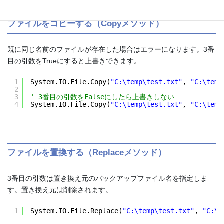
ファイルをコピーする（Copyメソッド）
既に同じ名前のファイルが存在した場合はエラーになります。3番
目の引数をTrueにすると上書きできます。
1
System.IO.File.Copy(
"C:\temp\test.txt"
, 
"C:\temp
2
3
' 3番目の引数をFalseにしたら上書きしない
4
System.IO.File.Copy(
"C:\temp\test.txt"
, 
"C:\temp
ファイルを置換する（Replaceメソッド）
3番目の引数は置き換え元のバックアップファイル名を指定しま
す。置き換え元は削除されます。
1
System.IO.File.Replace(
"C:\temp\test.txt"
, 
"C:\t