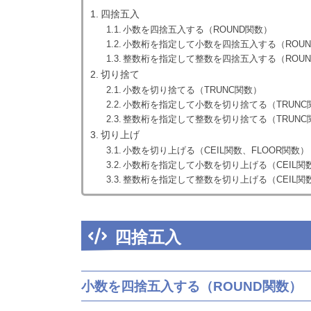
四捨五入
小数を四捨五入する（ROUND関数）
小数桁を指定して小数を四捨五入する（ROUN
整数桁を指定して整数を四捨五入する（ROUN
切り捨て
小数を切り捨てる（TRUNC関数）
小数桁を指定して小数を切り捨てる（TRUNC
整数桁を指定して整数を切り捨てる（TRUNC
切り上げ
小数を切り上げる（CEIL関数、FLOOR関数）
小数桁を指定して小数を切り上げる（CEIL関数
整数桁を指定して整数を切り上げる（CEIL関数
四捨五入
小数を四捨五入する（ROUND関数）