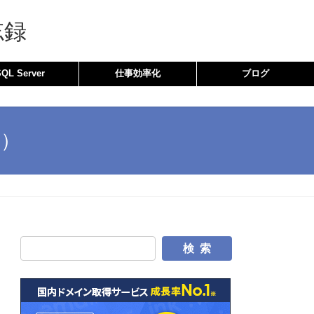
忘録
SQL Server
仕事効率化
ブログ
理）