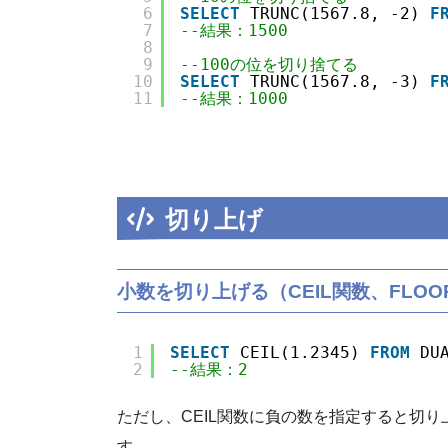
6
SELECT
TRUNC(1567.8, -2) 
F
7
--結果：1500
8
9
--100の位を切り捨てる
10
SELECT
TRUNC(1567.8, -3) 
F
11
--結果：1000
切り上げ
小数を切り上げる（
CEIL関数
、FLO
1
SELECT
CEIL(1.2345) 
FROM
DU
2
--結果：2
ただし、CEIL関数に負の数を指定すると切り
す。