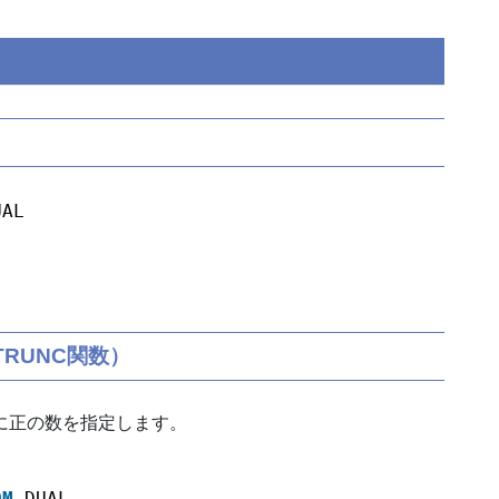
UAL
TRUNC関数
）
数に正の数を指定します。
OM
DUAL