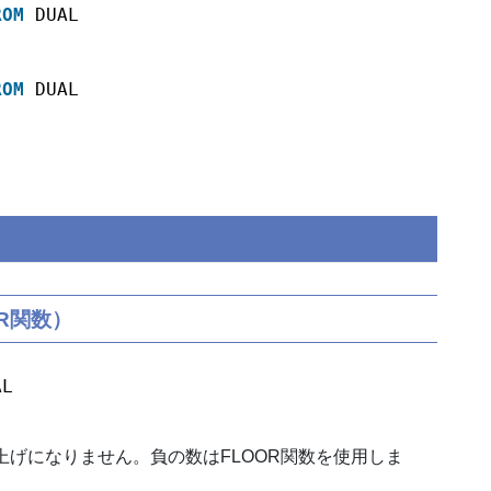
ROM
DUAL
ROM
DUAL
OR関数）
AL
上げになりません。負の数はFLOOR関数を使用しま